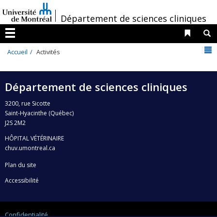
Passer
/
au
Département de sciences cliniques
contenu
Liens 
R
Menu
N
Accueil
Activités
Département de sciences cliniques
3200, rue Sicotte
Saint-Hyacinthe (Québec)
J2S 2M2
HÔPITAL VÉTÉRINAIRE
chuv.umontreal.ca
Plan du site
Accessibilité
Confidentialité