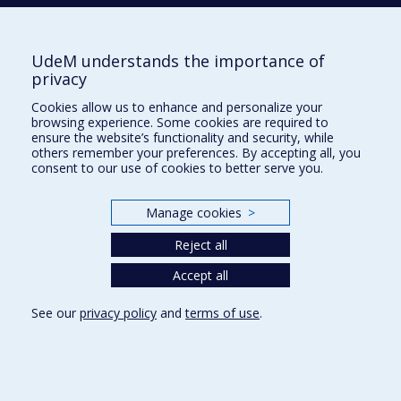
UdeM understands the importance of
privacy
Département de sciences cliniques
Cookies allow us to enhance and personalize your
3200, rue Sicotte
browsing experience. Some cookies are required to
Saint-Hyacinthe (Québec)
ensure the website’s functionality and security, while
J2S 2M2
others remember your preferences. By accepting all, you
consent to our use of cookies to better serve you.
HÔPITAL VÉTÉRINAIRE
chuv.umontreal.ca
Manage cookies
>
Plan du site
Reject all
Accessibilité
Accept all
See our
privacy policy
and
terms of use
.
Privacy
Terms of use
Cookie Settings
Université de
Montréal