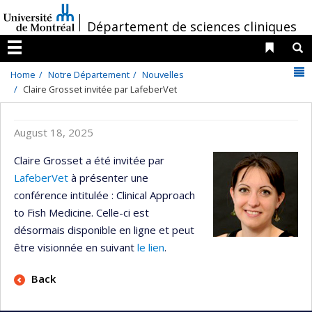
Passer
/
au
Département de sciences cliniques
contenu
Liens 
R
Menu
N
Home
Notre Département
Nouvelles
Claire Grosset invitée par LafeberVet
August 18, 2025
Claire Grosset a été invitée par
LafeberVet
à présenter une
conférence intitulée : Clinical Approach
to Fish Medicine. Celle-ci est
désormais disponible en ligne et peut
être visionnée en suivant
le lien
.
Back