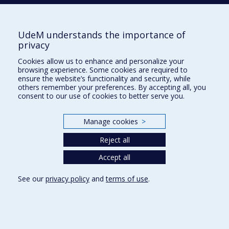
Département de sciences cliniques
UdeM understands the importance of
3200, rue Sicotte
privacy
Saint-Hyacinthe (Québec)
J2S 2M2
Cookies allow us to enhance and personalize your
browsing experience. Some cookies are required to
HÔPITAL VÉTÉRINAIRE
ensure the website’s functionality and security, while
others remember your preferences. By accepting all, you
chuv.umontreal.ca
consent to our use of cookies to better serve you.
Plan du site
Manage cookies
>
Accessibilité
Reject all
Accept all
Privacy
Terms of use
See our
privacy policy
and
terms of use
.
Cookie Settings
Université de
Montréal