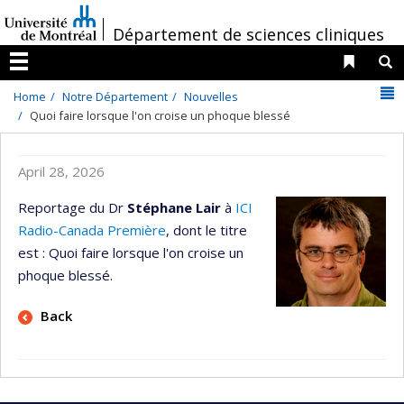
Passer
/
au
Département de sciences cliniques
contenu
Liens 
R
Menu
N
Home
Notre Département
Nouvelles
Quoi faire lorsque l'on croise un phoque blessé
April 28, 2026
Reportage du Dr
Stéphane Lair
à
ICI
Radio-Canada Première
, dont le titre
est : Quoi faire lorsque l'on croise un
phoque blessé.
Back