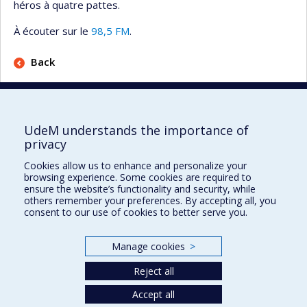
héros à quatre pattes.
À écouter sur le
98,5 FM
.
Back
UdeM understands the importance of
privacy
Département de sciences cliniques
Cookies allow us to enhance and personalize your
browsing experience. Some cookies are required to
3200, rue Sicotte
ensure the website’s functionality and security, while
Saint-Hyacinthe (Québec)
others remember your preferences. By accepting all, you
J2S 2M2
consent to our use of cookies to better serve you.
HÔPITAL VÉTÉRINAIRE
chuv.umontreal.ca
Manage cookies
>
Plan du site
Reject all
Accessibilité
Accept all