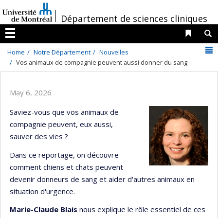
Passer
/
au
Département de sciences cliniques
contenu
Liens 
R
Menu
N
Home
Notre Département
Nouvelles
Vos animaux de compagnie peuvent aussi donner du sang
May 6, 2026
Saviez-vous que vos animaux de
compagnie peuvent, eux aussi,
sauver des vies ?
Dans ce reportage, on découvre
comment chiens et chats peuvent
devenir donneurs de sang et aider d'autres animaux en
situation d'urgence.
Marie-Claude Blais
nous explique le rôle essentiel de ces