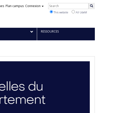
Rechercher
ues
Plan campus
Connexion
Search
This website
All UdeM
RESSOURCES