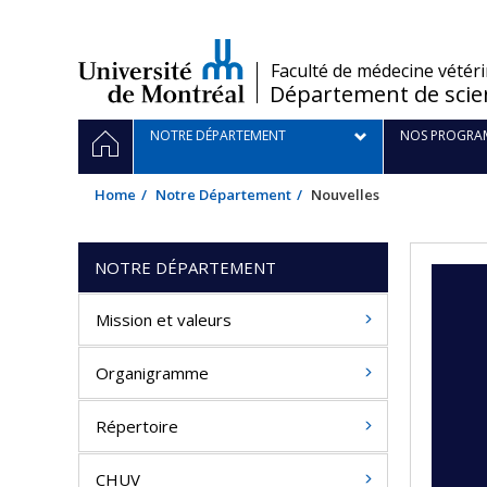
Passer
au
contenu
/
Faculté de médecine vétéri
Département de scien
Navigation
HOME
NOTRE DÉPARTEMENT
NOS PROGRA
principale
Home
Notre Département
Nouvelles
NOTRE DÉPARTEMENT
Mission et valeurs
Organigramme
Répertoire
CHUV