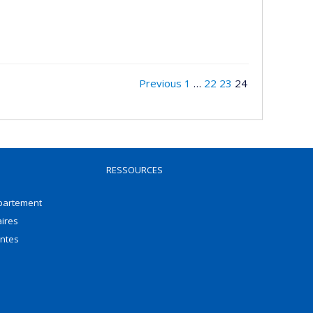
Previous
1
…
22
23
24
RESSOURCES
épartement
aires
antes