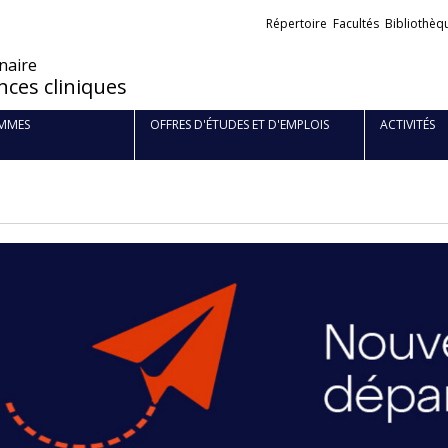
Liens
Répertoire
Facultés
Bibliothèq
externes
naire
ces cliniques
MMES
OFFRES D'ÉTUDES ET D'EMPLOIS
ACTIVITÉS